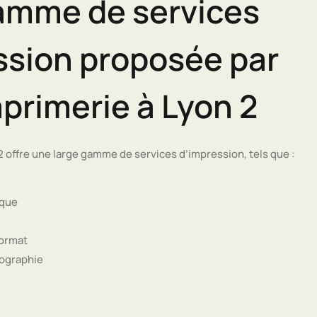
amme de services
ssion proposée par
primerie à Lyon 2
2 offre une large gamme de services d’impression, tels que :
ique
format
rographie