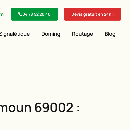
om
04 78 52 20 40
Devis gratuit en 24h !
Signalétique
Doming
Routage
Blog
moun 69002 :