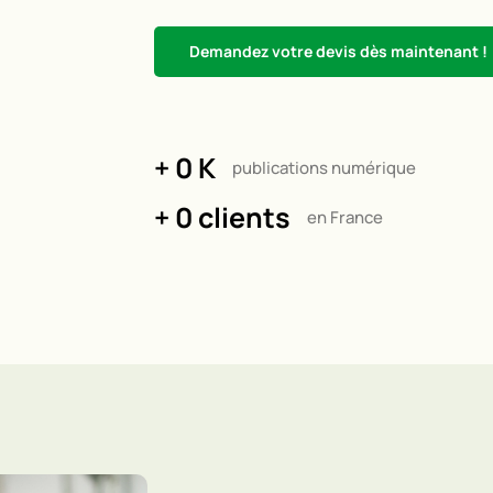
Demandez votre devis dès maintenant !
+ 
0
 K
publications numérique
+ 
0
 clients
en France