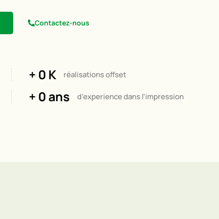
Contactez-nous
+ 
0
 K
réalisations offset
+ 
0
 ans
d’experience dans l’impression